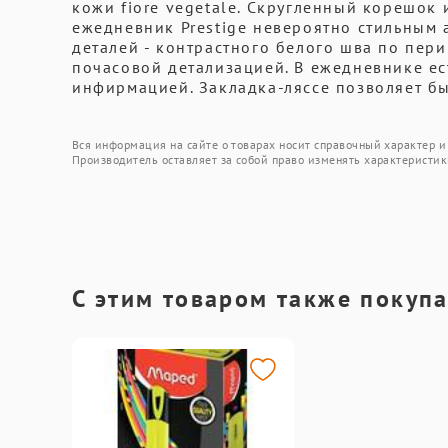
кожи fiore vegetale. Скругленный корешок
ежедневник Prestige невероятно стильным а
деталей - контрастного белого шва по пер
почасовой детализацией. В ежедневнике ес
инфирмацией. Закладка-ляссе позволяет бы
Вся информация на сайте о товарах носит справочный характер и 
Производитель оставляет за собой право изменять характеристик
С этим товаром также покуп