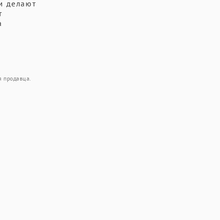
м делают
т
а
.
я продавца.