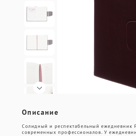
Описание
Cолидный и респектабельный ежедневник Pr
современныx профессионалов. У ежедневни