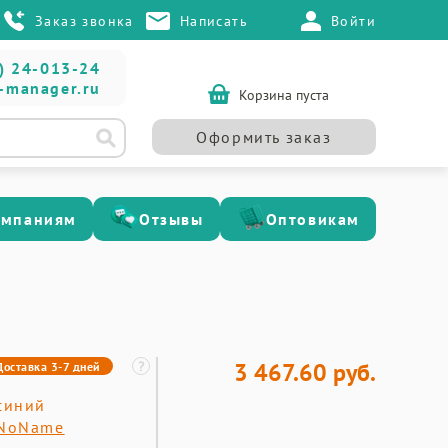
Заказ звонка
Написать
Войти
) 24-013-24
-manager.ru
Корзина пуста
Оформить заказ
омпаниям
Отзывы
Оптовикам
3 467.60 руб.
Доставка 3-7 дней
синий
NoName