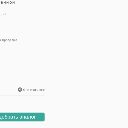
венной
, а
я продавца.
Очистить все
добрать аналог