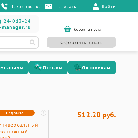
Заказ звонка
Написать
Войти
) 24-013-24
-manager.ru
Корзина пуста
Оформить заказ
омпаниям
Отзывы
Оптовикам
л
512.20 руб.
Под заказ
универсальный
монтажный
клей