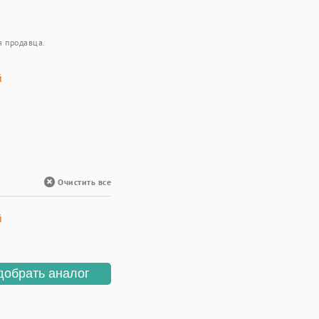
я продавца.
й
Очистить все
й
добрать аналог