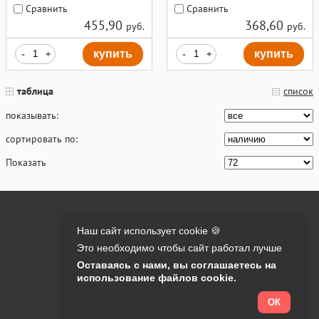
Сравнить
Сравнить
455,90
368,60
руб.
руб.
-
+
купить
-
+
купить
таблица
список
показывать:
сортировать по:
Показать
Онлайн оплата на сайте:
Наш сайт использует cookie 🍪
Это необходимо чтобы сайт работал лучше
Контакты:
Оставаясь с нами, вы соглашаетесь на
использование файлов cookie.
info@o-manager.ru
+7 (812) 24-013-24
ОК