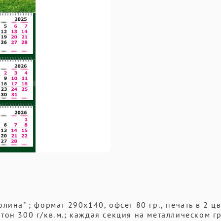
ина" ; формат 290х140, офсет 80 гр., печать в 2 цв
он 300 г/кв.м.; каждая секция на металлическом г