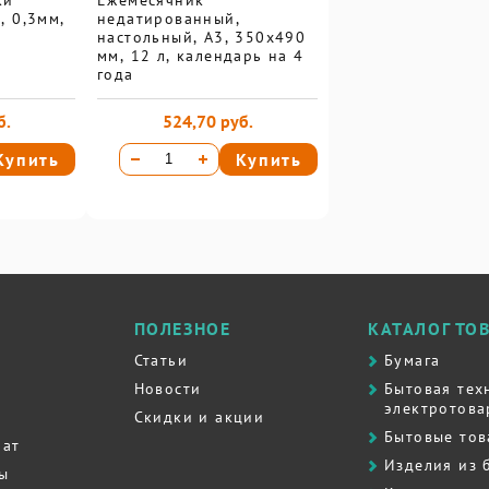
ки
Ежемесячник
, 0,3мм,
недатированный,
настольный, А3, 350х490
мм, 12 л, календарь на 4
года
б.
524,70 руб.
Купить
Купить
ПОЛЕЗНОЕ
КАТАЛОГ ТО
Статьи
Бумага
Новости
Бытовая тех
электротова
Скидки и акции
Бытовые то
рат
Изделия из 
ты