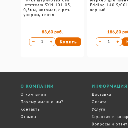
Ручка шариковая UNI
Маркер для плен
Jetstream SXN-101-05,
Edding 140 S/001
0,5мм, автомат, с рез.
черный
упором, синяя
88,60 руб.
186,80 ру
Купить
О КОМПАНИИ
ИНФОРМАЦИЯ
О компании
Доставка
Почему именно мы?
Оплата
Контакты
Услуги
Отзывы
Гарантия и возв
Вопросы и отве