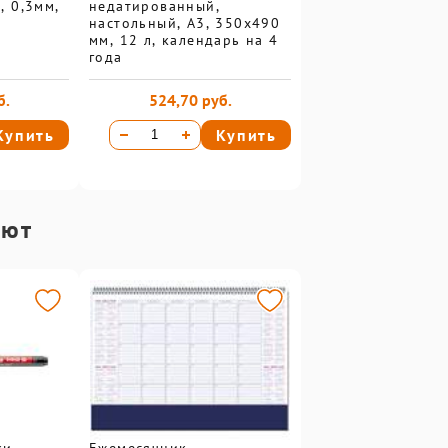
, 0,3мм,
недатированный,
настольный, А3, 350х490
мм, 12 л, календарь на 4
года
б.
524,70 руб.
Купить
Купить
ают