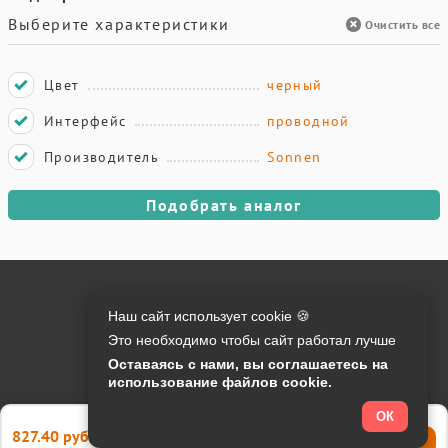
Выберите характеристики
Очистить все
Цвет
черный
Интерфейс
проводной
Производитель
Sonnen
Подобрать аналог
Онлайн оплата на сайте:
Наш сайт использует cookie 🍪
Это необходимо чтобы сайт работал лучше
Контакты:
Оставаясь с нами, вы соглашаетесь на
использование файлов cookie.
info@o-manager.ru
+7 (812) 24-013-24
ОК
827.40 руб.
Купить