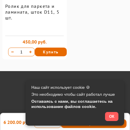
Ролик для паркета и
ламината, шток D11, 5
шт.
450,00 руб.
Купить
Онлайн оплата на сайте:
Наш сайт использует cookie 🍪
Это необходимо чтобы сайт работал лучше
Контакты:
Оставаясь с нами, вы соглашаетесь на
использование файлов cookie.
info@o-manager.ru
+7 (812) 24-013-24
ОК
6 200.00 руб.
Купить