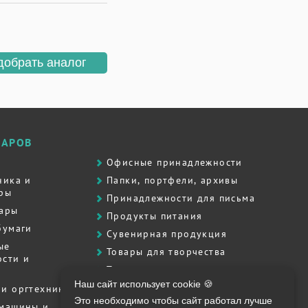
добрать аналог
ВАРОВ
Офисные принадлежности
ника и
Папки, портфели, архивы
ры
Принадлежности для письма
вары
Продукты питания
бумаги
Сувенирная продукция
ые
Товары для творчества
сти и
Товары для школы
Наш сайт использует cookie 🍪
Хозяйственные товары
и оргтехника
Это необходимо чтобы сайт работал лучше
Штемпельная продукция
 машины и