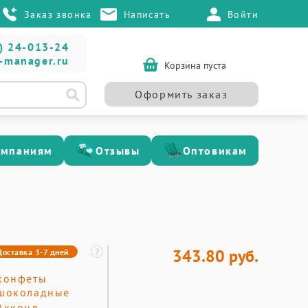
Заказ звонка
Написать
Войти
) 24-013-24
-manager.ru
Корзина пуста
Оформить заказ
омпаниям
Отзывы
Оптовикам
343.80 руб.
Доставка 3-7 дней
конфеты
шоколадные
Акконд