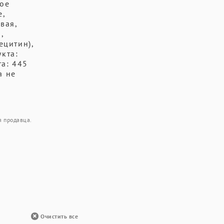
ное
е,
вая,
,
ецитин),
кта:
та: 445
а не
я продавца.
Очистить все