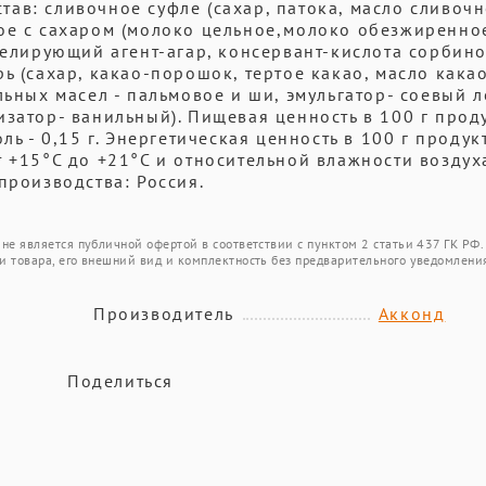
остав: сливочное суфле (сахар, патока, масло сливоч
ое с сахаром (молоко цельное,молоко обезжиренно
желирующий агент-агар, консервант-кислота сорбино
ь (сахар, какао-порошок, тертое какао, масло какао
льных масел - пальмовое и ши, эмульгатор- соевый л
затор- ванильный). Пищевая ценность в 100 г проду
 соль - 0,15 г. Энергетическая ценность в 100 г продук
т +15°С до +21°С и относительной влажности воздух
производства: Россия.
не является публичной офертой в соответствии с пунктом 2 статьи 437 ГК РФ.
и товара, его внешний вид и комплектность без предварительного уведомлени
Производитель
Акконд
Поделиться