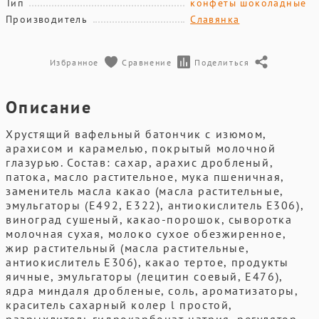
Тип
конфеты шоколадные
Производитель
Славянка
Избранное
Сравнение
Поделиться
Описание
Хрустящий вафельный батончик с изюмом,
арахисом и карамелью, покрытый молочной
глазурью. Состав: сахар, арахис дробленый,
патока, масло растительное, мука пшеничная,
заменитель масла какао (масла растительные,
эмульгаторы (Е492, Е322), антиокислитель Е306),
виноград сушеный, какао-порошок, сыворотка
молочная сухая, молоко сухое обезжиренное,
жир растительный (масла растительные,
антиокислитель Е306), какао тертое, продукты
яичные, эмульгаторы (лецитин соевый, Е476),
ядра миндаля дробленые, соль, ароматизаторы,
краситель сахарный колер l простой,