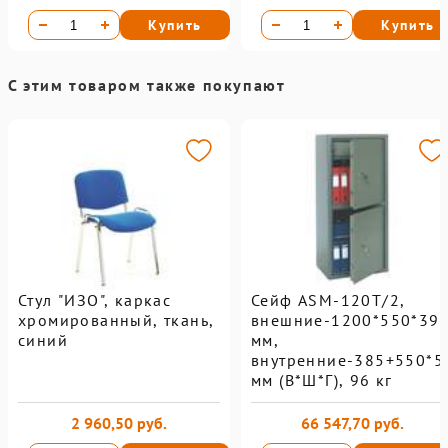
Купить
Купить
С этим товаром также покупают
Стул "ИЗО", каркас
Сейф ASM-120T/2,
хромированный, ткань,
внешние-1200*550*39
синий
мм,
внутренние-385+550*5
мм (В*Ш*Г), 96 кг
2 960,50 руб.
66 547,70 руб.