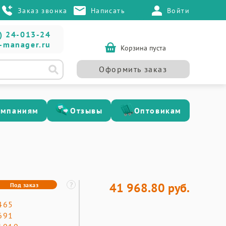
Заказ звонка
Написать
Войти
) 24-013-24
-manager.ru
Корзина пуста
Оформить заказ
омпаниям
Отзывы
Оптовикам
41 968.80 руб.
Под заказ
465
691