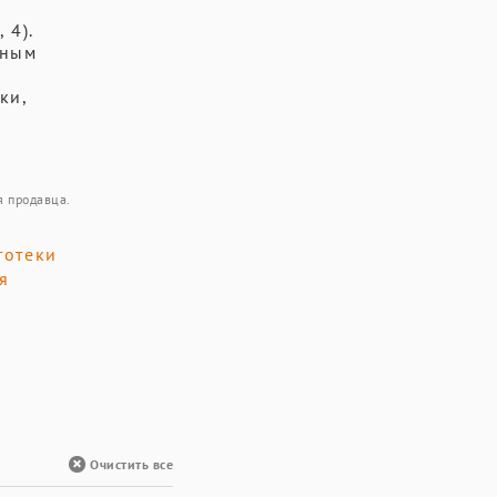
 4).
нным
ки,
я продавца.
тотеки
я
Очистить все