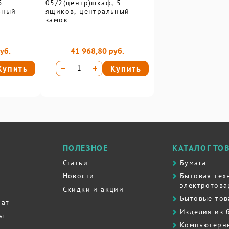
05/2(центр)шкаф, 5
ьный
ящиков, центральный
замок
уб.
41 968,80 руб.
Купить
Купить
ПОЛЕЗНОЕ
КАТАЛОГ ТО
Статьи
Бумага
Новости
Бытовая тех
электротова
Скидки и акции
Бытовые то
рат
Изделия из 
ты
Компьютерн