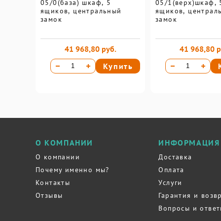
05/0(база) шкаф, 5
05/1(верх)шкаф, 5
ящиков, центральный
ящиков, централ
замок
замок
41 968,80 руб.
41 968,80 р
Купить
О КОМПАНИИ
ИНФОРМАЦИЯ
О компании
Доставка
Почему именно мы?
Оплата
Контакты
Услуги
Отзывы
Гарантия и возв
Вопросы и отве