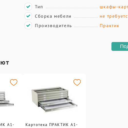
Тип
шкафы-кар
Сборка мебели
не требуетс
Производитель
Практик
По
ают
ИК A1-
Картотека ПРАКТИК A1-