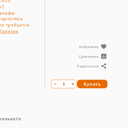
1010
62
шкафы-
картотеки
не требуется
Практик
Избранное
Сравнение
Поделиться
Купить
онального