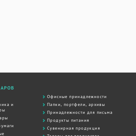
ВАРОВ
Офисные принадлежности
ника и
Папки, портфели, архивы
ры
Принадлежности для письма
вары
Продукты питания
бумаги
Сувенирная продукция
ые