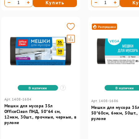
Купить
Ку
Распродажа
В наличии
В наличии
Арт. 1408-1684
Арт. 1408-1686
Мешки для мусора 35л
Мешки для мусора 35л
OfficeClean ПНД, 50*64 см,
50*60см, 6мкм, 50шт.,
12мкм, 30шт., прочные, черные, в
рулоне
рулоне