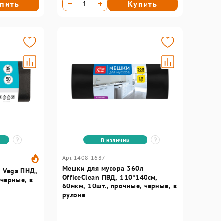
пить
Купить
В наличии
Арт. 1408-1687
Мешки для мусора 360л
 Vega ПНД,
OfficeClean ПВД, 110*140см,
 черные, в
60мкм, 10шт., прочные, черные, в
рулоне