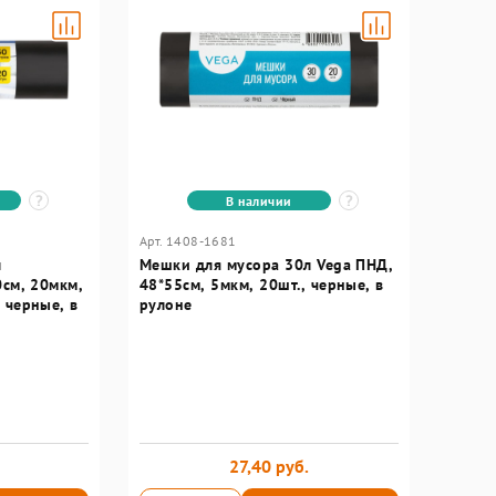
В наличии
Арт. 1408-1681
л
Мешки для мусора 30л Vega ПНД,
0см, 20мкм,
48*55см, 5мкм, 20шт., черные, в
 черные, в
рулоне
27,40 руб.