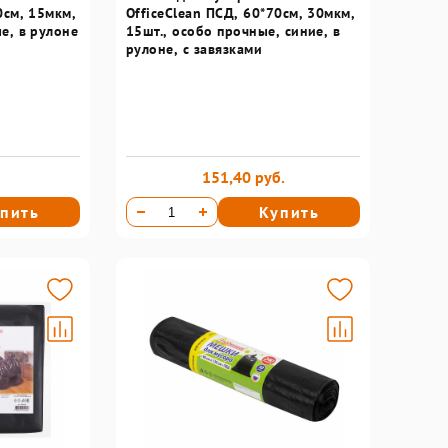
0см, 15мкм,
OfficeClean ПСД, 60*70см, 30мкм,
е, в рулоне
15шт., особо прочные, синие, в
рулоне, с завязками
151,40 руб.
пить
Купить