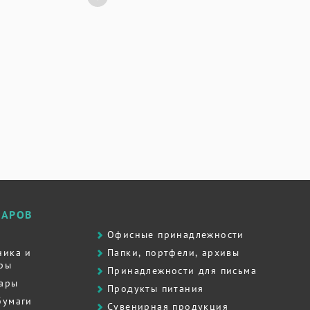
ВАРОВ
Офисные принадлежности
ника и
Папки, портфели, архивы
ры
Принадлежности для письма
вары
Продукты питания
бумаги
Сувенирная продукция