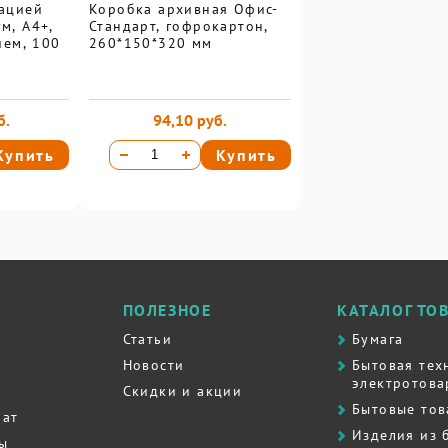
ацией
Коробка архивная Офис-
м, А4+,
Стандарт, гофрокартон,
ием, 100
260*150*320 мм
б.
94,10 руб.
Купить
Купить
ПОЛЕЗНОЕ
КАТАЛОГ ТО
Статьи
Бумага
Новости
Бытовая тех
электротова
Скидки и акции
Бытовые то
рат
Изделия из 
ты