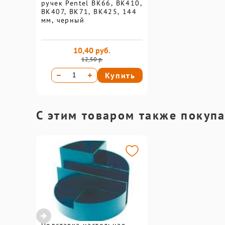
ручек Pentel ВК66, ВК410,
ВК407, ВК71, BK425, 144
мм, черный
10,40 руб.
12,50 р.
Купить
С этим товаром также покуп