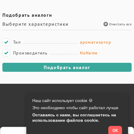
Подобрать аналоги
Выберите характеристики
Очистить все
Тип
ароматизатор
Производитель
NoName
Подобрать аналог
Онлайн оплата на сайте:
Наш сайт использует cookie 🍪
Это необходимо чтобы сайт работал лучше
Контакты:
Оставаясь с нами, вы соглашаетесь на
использование файлов cookie.
info@o-manager.ru
+7 (812) 24-013-24
ОК