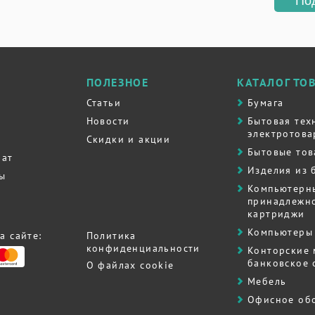
По
ПОЛЕЗНОЕ
КАТАЛОГ ТО
Статьи
Бумага
Новости
Бытовая тех
электротова
Скидки и акции
Бытовые то
рат
Изделия из 
ты
Компьютерн
принадлежно
картриджи
Компьютеры 
а сайте:
Политика
конфиденциальности
Контоpские
банковское
О файлах cookie
Мебель
Офисное об