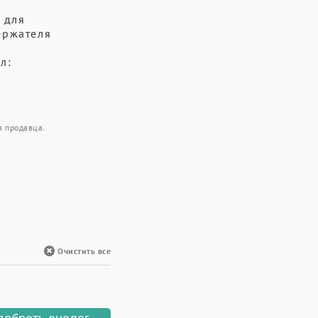
 для
ержателя
л:
я продавца.
Очистить все