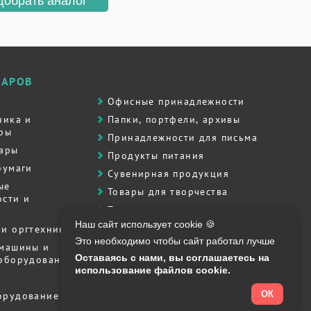
добрать аналог
ВАРОВ
Офисные принадлежности
ника и
Папки, портфели, архивы
ры
Принадлежности для письма
вары
Продукты питания
бумаги
Сувенирная продукция
ые
Товары для творчества
сти и
Товары для школы
Наш сайт использует cookie 🍪
Хозяйственные товары
и оргтехника
Это необходимо чтобы сайт работал лучше
Штемпельная продукция
 машины и
Оставаясь с нами, вы соглашаетесь на
 оборудование
Полиграфия, печати, штампы
использование файлов cookie.
ОК
орудование