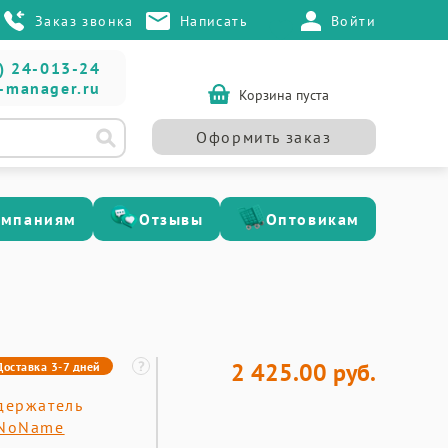
Заказ звонка
Написать
Войти
) 24-013-24
-manager.ru
Корзина пуста
Оформить заказ
омпаниям
Отзывы
Оптовикам
2 425.00 руб.
Доставка 3-7 дней
держатель
NoName