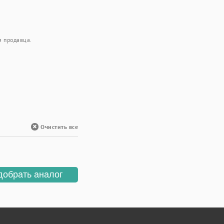
я продавца.
Очистить все
добрать аналог