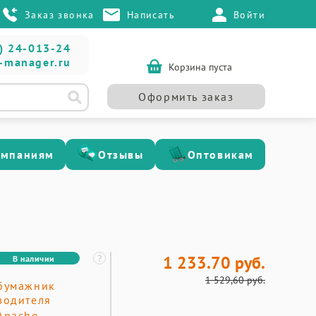
Заказ звонка
Написать
Войти
) 24-013-24
-manager.ru
Корзина пуста
Оформить заказ
омпаниям
Отзывы
Оптовикам
1 233.70 руб.
В наличии
1 529,60 руб.
бумажник
водителя
Apache