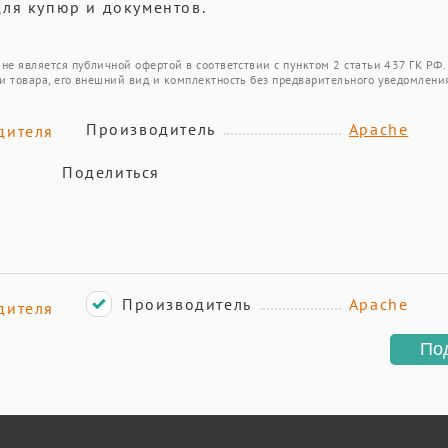
ля купюр и документов.
не является публичной офертой в соответствии с пунктом 2 статьи 437 ГК РФ.
и товара, его внешний вид и комплектность без предварительного уведомлени
Производитель
Apache
дителя
Поделиться
Производитель
Apache
дителя
По