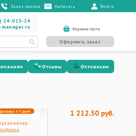
Заказ звонка
Написать
Войти
) 24-013-24
-manager.ru
Корзина пуста
Оформить заказ
омпаниям
Отзывы
Оптовикам
1 212.50 руб.
Доставка 3-7 дней
органайзер
NoName