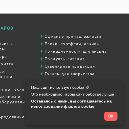
ВАРОВ
Офисные принадлежности
ника и
Папки, портфели, архивы
ры
Принадлежности для письма
вары
Продукты питания
бумаги
Сувенирная продукция
ые
Товары для творчества
сти и
Товары для школы
Наш сайт использует cookie 🍪
Хозяйственные товары
и оргтехника
Это необходимо чтобы сайт работал лучше
Штемпельная продукция
 машины и
Оставаясь с нами, вы соглашаетесь на
 оборудование
Полиграфия, печати, штампы
использование файлов cookie.
ОК
орудование