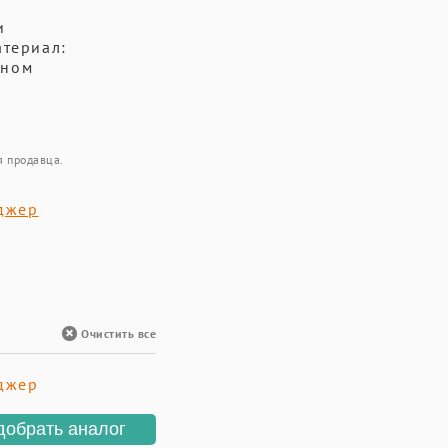
и
атериал:
аном
я продавца.
джер
Очистить все
джер
добрать аналог