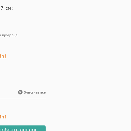
и
7 см;
я продавца.
ini
Очистить все
ini
добрать аналог