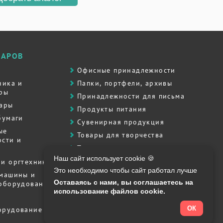
ВАРОВ
Офисные принадлежности
ника и
Папки, портфели, архивы
ры
Принадлежности для письма
вары
Продукты питания
бумаги
Сувенирная продукция
ые
Товары для творчества
сти и
Товары для школы
Наш сайт использует cookie 🍪
Хозяйственные товары
и оргтехника
Это необходимо чтобы сайт работал лучше
Штемпельная продукция
 машины и
Оставаясь с нами, вы соглашаетесь на
 оборудование
Полиграфия, печати, штампы
использование файлов cookie.
ОК
орудование