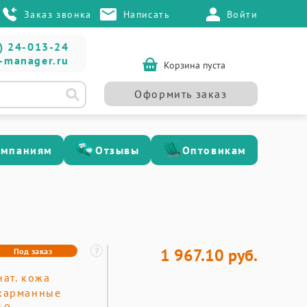
Заказ звонка
Написать
Войти
) 24-013-24
-manager.ru
Корзина пуста
Оформить заказ
омпаниям
Отзывы
Оптовикам
1 967.10 руб.
Под заказ
нат. кожа
карманные