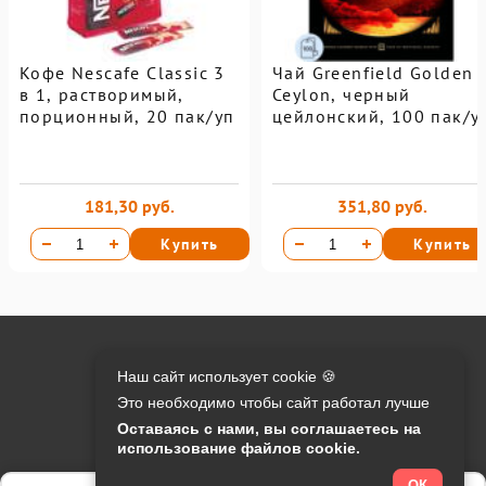
Кофе Nescafe Classic 3
Чай Greenfield Golden
в 1, растворимый,
Ceylon, черный
порционный, 20 пак/уп
цейлонский, 100 пак/у
181,30 руб.
351,80 руб.
Купить
Купить
Онлайн оплата на сайте:
Наш сайт использует cookie 🍪
Это необходимо чтобы сайт работал лучше
Контакты:
Оставаясь с нами, вы соглашаетесь на
использование файлов cookie.
info@o-manager.ru
+7 (812) 24-013-24
ОК