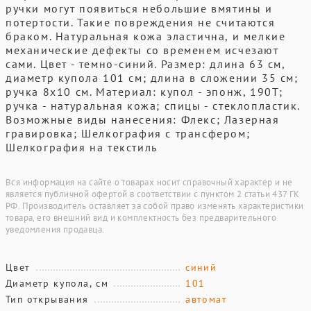
ручки могут появиться небольшие вмятины и
потертости. Такие повреждения не считаются
браком. Натуральная кожа эластична, и мелкие
механические дефекты со временем исчезают
сами. Цвет - темно-синий. Размер: длина 63 см,
диаметр купола 101 см; длина в сложении 35 см;
ручка 8х10 см. Материал: купол - эпонж, 190T;
ручка - натуральная кожа; спицы - стеклопластик.
Возможные виды нанесения: Флекс; Лазерная
гравировка; Шелкография с трансфером;
Шелкография на текстиль
Вся информация на сайте о товарах носит справочный характер и не
является публичной офертой в соответствии с пунктом 2 статьи 437 ГК
РФ. Производитель оставляет за собой право изменять характеристики
товара, его внешний вид и комплектность без предварительного
уведомления продавца.
Цвет
синий
Диаметр купола, см
101
Тип открывания
автомат