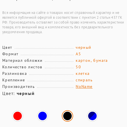
Вся информация на сайте о товарах носит справочный характер и не
является публичной офертой в соответствии с пунктом 2 статьи 437 ГК
РФ. Производитель оставляет за собой право изменять характеристики
товара, его внешний вид и комплектность без предварительного
уведомления продавца.
Цвет
черный
Формат
А5
Материал обложки
картон, бумага
Количество листов
50
Разлиновка
клетка
Крепление
спираль
Производитель
NoName
Цвет:
черный