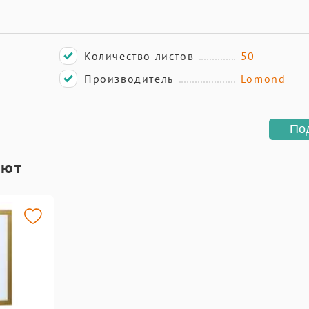
Количество листов
50
Производитель
Lomond
По
ают