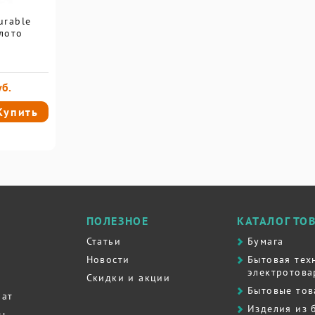
urable
олото
уб.
Купить
ПОЛЕЗНОЕ
КАТАЛОГ ТО
Статьи
Бумага
Новости
Бытовая тех
электротова
Скидки и акции
Бытовые то
рат
Изделия из 
ты