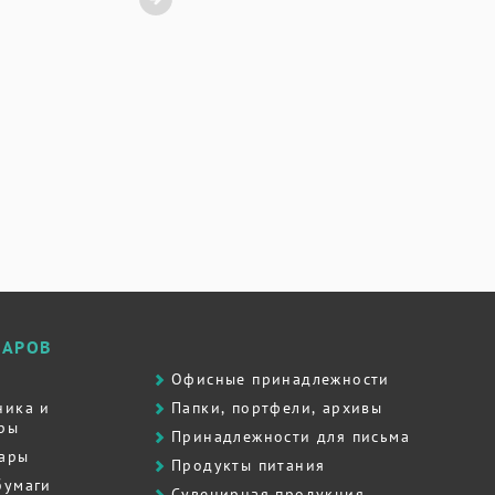
ВАРОВ
Офисные принадлежности
ника и
Папки, портфели, архивы
ры
Принадлежности для письма
вары
Продукты питания
бумаги
Сувенирная продукция