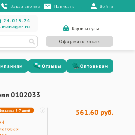
Заказ звонка
Написать
Войти
) 24-013-24
-manager.ru
Корзина пуста
Оформить заказ
омпаниям
Отзывы
Оптовикам
нняя 0102033
561.60 руб.
Доставка 3-7 дней
А4
матовая