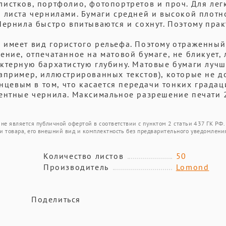
истков, портфолио, фотопортретов и проч. Для лег
 листа чернилами. Бумаги средней и высокой плотн
Чернила быстро впитываются и сохнут. Поэтому пра
имеет вид гористого рельефа. Поэтому отраженный
ение, отпечатанное на матовой бумаге, не бликует,
ктерную бархатистую глубину. Матовые бумаги луч
например, иллюстрированных текстов), которые не 
янцевым в том, что касается передачи тонких градац
ентные чернила. Максимальное разрешение печати 2
не является публичной офертой в соответствии с пунктом 2 статьи 437 ГК РФ.
и товара, его внешний вид и комплектность без предварительного уведомлени
Количество листов
50
Производитель
Lomond
Поделиться