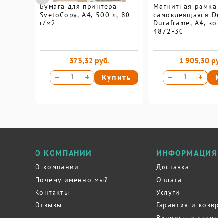
Бумага для принтера
Магнитная рамка
SvetoCopy, A4, 500 л, 80
самоклеящаяся D
г/м2
Duraframe, А4, з
4872-30
373,32 руб.
1 905,30 р
Купить
О КОМПАНИИ
ИНФОРМАЦИЯ
О компании
Доставка
Почему именно мы?
Оплата
Контакты
Услуги
Отзывы
Гарантия и возв
Вопросы и отве