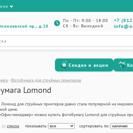
зное
+7 (812
Пн - Пт: 9:00 - 18:00
Сб - Вс: Выходной
info@o
псониевский пр., д.28
Скидки и акции
К
мага
-
Фотобумага для струйных принтеров
умага Lomond
 Ломонд для струйных принтеров давно стала популярной на мировом
ной цене.
 «Офис-менеджер» можно купить фотобумагу Lomond для струйных прин
список
показывать:
сортировать по: