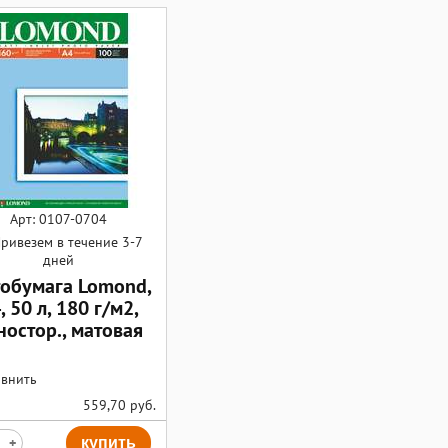
Арт: 0107-0704
ривезем в течение 3-7
дней
обумага Lomond,
, 50 л, 180 г/м2,
ностор., матовая
внить
559,70
руб.
+
купить