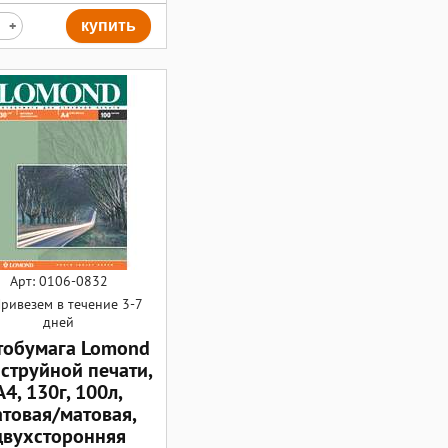
+
купить
Арт: 0106-0832
ривезем в течение 3-7
дней
обумага Lomond
 струйной печати,
А4, 130г, 100л,
товая/матовая,
двухсторонняя