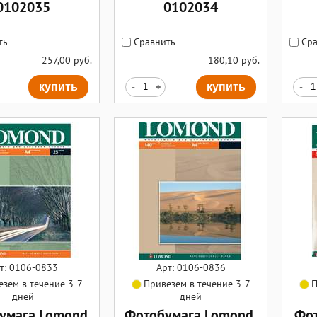
0102035
0102034
ть
Сравнить
Сра
257,00
руб.
180,10
руб.
купить
-
+
купить
-
т: 0106-0833
Арт: 0106-0836
зем в течение 3-7
Привезем в течение 3-7
П
дней
дней
умага Lomond
Фотобумага Lomond,
Фот