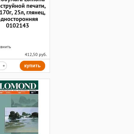
 струйной печати,
170г, 25л, глянец,
односторонняя
0102143
внить
412,50
руб.
+
купить