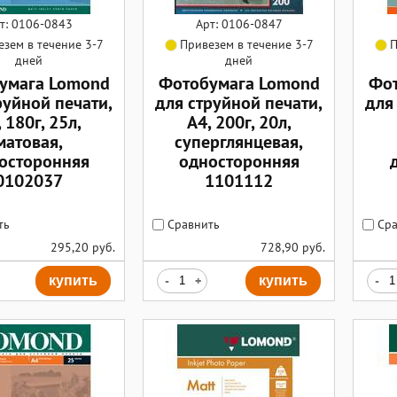
т: 0106-0843
Арт: 0106-0847
зем в течение 3-7
Привезем в течение 3-7
П
дней
дней
умага Lomond
Фотобумага Lomond
Фот
руйной печати,
для струйной печати,
для
 180г, 25л,
А4, 200г, 20л,
матовая,
суперглянцевая,
осторонняя
односторонняя
0102037
1101112
ть
Сравнить
Сра
295,20
руб.
728,90
руб.
купить
-
+
купить
-