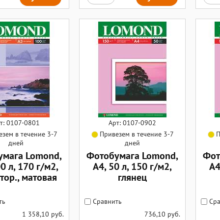
т: 0107-0801
Арт: 0107-0902
зем в течение 3-7
Привезем в течение 3-7
П
дней
дней
умага Lomond,
Фотобумага Lomond,
Фот
0 л, 170 г/м2,
А4, 50 л, 150 г/м2,
А4
тор., матовая
глянец
ть
Сравнить
Сра
1 358,10
руб.
736,10
руб.