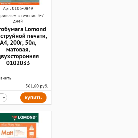
Арт: 0106-0849
ривезем в течение 3-7
дней
обумага Lomond
 струйной печати,
А4, 200г, 50л,
матовая,
двухсторонняя
0102033
внить
561,60
руб.
+
купить