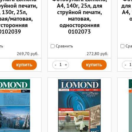
руйной печати,
A4, 140г, 25л, для
для
 130г, 25л,
струйной печати,
А4, 
вая/матовая,
матовая,
усторонняя
односторонняя
0102039
0102073
ть
Сравнить
Сра
269,70
руб.
272,80
руб.
купить
-
+
купить
-