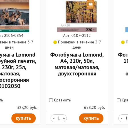
т: 0106-0854
Арт: 0107-0112
зем в течение 3-7
Привезем в течение 3-7
П
дней
дней
умага Lomond
Фотобумага Lomond,
Фот
руйной печати,
А4, 220г, 50л,
1
 230г, 25л,
матовая/матовая,
матовая,
двухсторонняя
осторонняя
0102050
ть
Сравнить
Сра
327,20
руб.
658,20
руб.
купить
-
+
купить
-