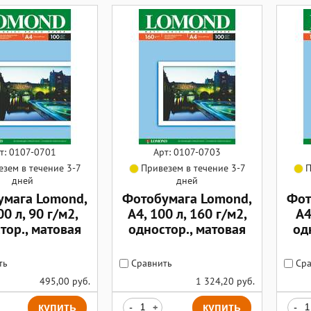
т: 0107-0701
Арт: 0107-0703
зем в течение 3-7
Привезем в течение 3-7
П
дней
дней
умага Lomond,
Фотобумага Lomond,
Фот
00 л, 90 г/м2,
А4, 100 л, 160 г/м2,
А4
тор., матовая
одностор., матовая
од
ть
Сравнить
Сра
495,00
руб.
1 324,20
руб.
купить
-
+
купить
-