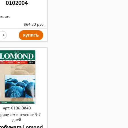
0102004
внить
864,80
руб.
+
купить
Арт: 0106-0840
ривезем в течение 3-7
дней
обумага Lomond