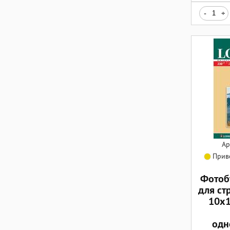
-
+
Ар
Приве
Фотоб
для ст
10x1
одн