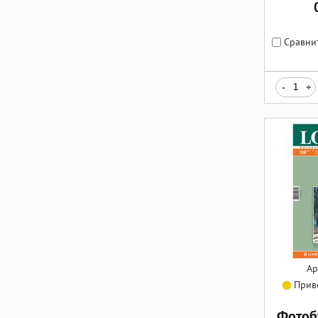
Сравни
-
+
Ар
Приве
Фотоб