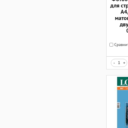
для ст
А4,
мато
дв
Сравни
-
+