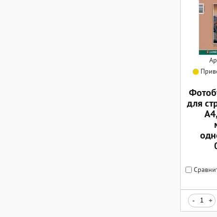
Ар
Приве
Фотоб
для ст
А4,
одн
Сравни
-
+