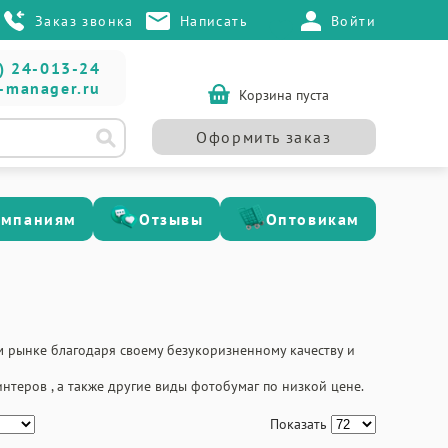
Заказ звонка
Написать
Войти
) 24-013-24
-manager.ru
Корзина пуста
Оформить заказ
омпаниям
Отзывы
Оптовикам
 рынке благодаря своему безукоризненному качеству и
теров , а также другие виды фотобумаг по низкой цене.
Показать