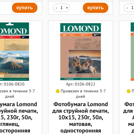
купить
-
+
купить
-
т: 0106-0820
Арт: 0106-0822
зем в течение 3-7
Привезем в течение 3-7
П
дней
дней
умага Lomond
Фотобумага Lomond
Фот
руйной печати,
для струйной печати,
для
5, 230г, 50л,
10х15, 230г, 50л,
глянец,
матовая,
ма
осторонняя
односторонняя