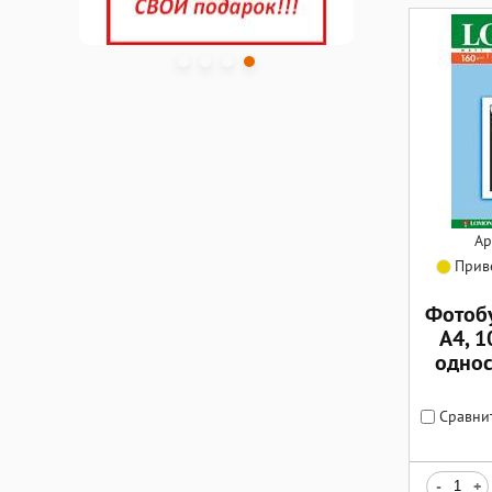
Ар
Приве
Фотоб
А4, 1
однос
Сравни
-
+