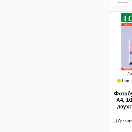
Ар
Приве
Фотоб
А4, 10
двухс
Сравни