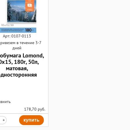
Арт: 0107-0113
ривезем в течение 3-7
дней
обумага Lomond,
0х15, 180г, 50л,
матовая,
односторонняя
внить
178,70
руб.
+
купить