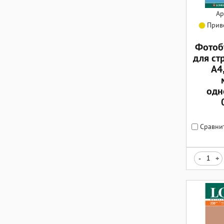
Ар
Приве
Фотоб
для ст
А4,
одн
Сравни
-
+