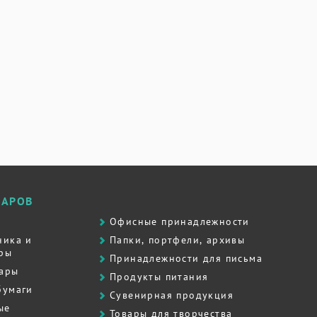
ВАРОВ
Офисные принадлежности
ника и
Папки, портфели, архивы
ры
Принадлежности для письма
вары
Продукты питания
бумаги
Сувенирная продукция
ые
Товары для творчества