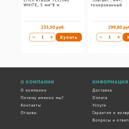
Erich Krause TECHNO
"Элегант", А4+,
WHITE, 5 мм*8 м
тонированный
233,50 руб.
299,80 ру
Купить
О КОМПАНИИ
ИНФОРМАЦИЯ
О компании
Доставка
Почему именно мы?
Оплата
Контакты
Услуги
Отзывы
Гарантия и возв
Вопросы и отве