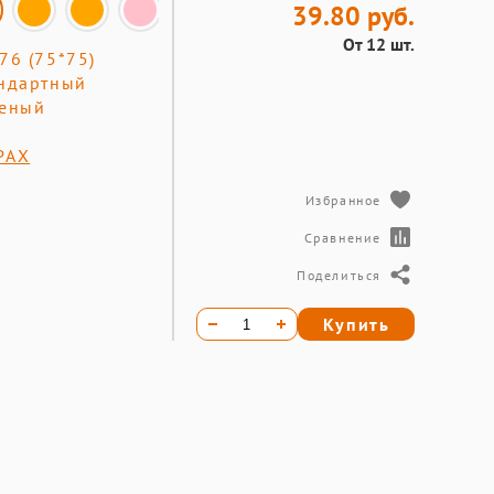
39.80 руб.
От 12 шт.
76 (75*75)
ндартный
леный
0
PAX
Избранное
Сравнение
Поделиться
Купить