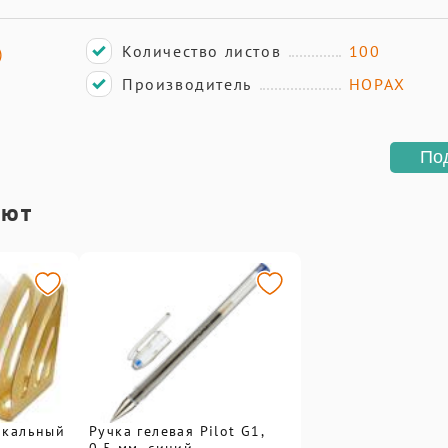
Количество листов
100
)
Производитель
HOPAX
По
ают
икальный
Ручка гелевая Pilot G1,