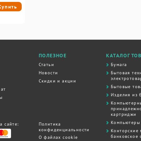
Купить
ПОЛЕЗНОЕ
КАТАЛОГ ТО
Статьи
Бумага
Новости
Бытовая тех
электротова
Скидки и акции
Бытовые то
рат
Изделия из 
ты
Компьютерн
принадлежно
картриджи
Компьютеры 
а сайте:
Политика
конфиденциальности
Контоpские
банковское
О файлах cookie