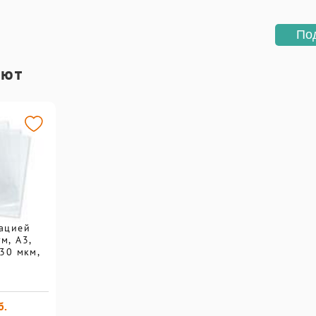
По
ают
ацией
м, А3,
30 мкм,
б.