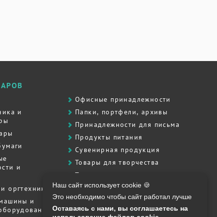
ВАРОВ
Офисные принадлежности
ника и
Папки, портфели, архивы
ры
Принадлежности для письма
вары
Продукты питания
бумаги
Сувенирная продукция
ые
Товары для творчества
сти и
Товары для школы
Наш сайт использует cookie 🍪
Хозяйственные товары
и оргтехника
Это необходимо чтобы сайт работал лучше
Штемпельная продукция
 машины и
Оставаясь с нами, вы соглашаетесь на
 оборудование
Полиграфия, печати, штампы