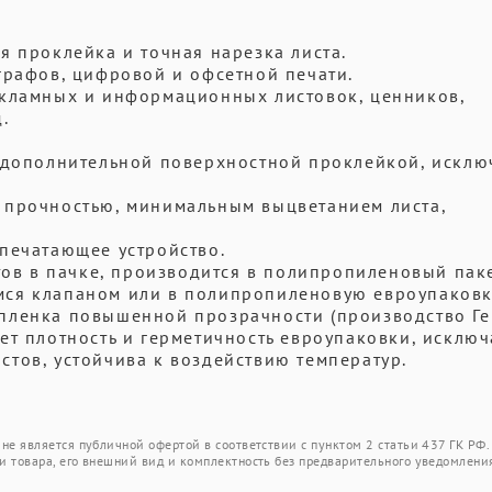
я проклейка и точная нарезка листа.
графов, цифровой и офсетной печати.
екламных и информационных листовок, ценников,
.
с дополнительной поверхностной проклейкой, искл
 прочностью, минимальным выцветанием листа,
печатающее устройство.
стов в пачке, производится в полипропиленовый пак
мся клапаном или в полипропиленовую евроупаковк
пленка повышенной прозрачности (производство Ге
ет плотность и герметичность евроупаковки, исключ
тов, устойчива к воздействию температур.
не является публичной офертой в соответствии с пунктом 2 статьи 437 ГК РФ.
и товара, его внешний вид и комплектность без предварительного уведомлени