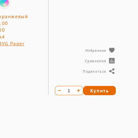
оранжевый
100
80
А4
BVG Paper
Избранное
Сравнение
Поделиться
Купить