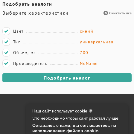
Подобрать аналоги
Выберите характеристики
Очистить все
Цвет
синий
Тип
универсальная
Объем, мл
700
Производитель
NoName
Подобрать аналог
Онлайн оплата на сайте:
Наш сайт использует cookie 🍪
Это необходимо чтобы сайт работал лучше
Контакты:
Оставаясь с нами, вы соглашаетесь на
использование файлов cookie.
info@o-manager.ru