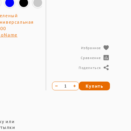
зеленый
ниверсальная
400
NoName
Избранное
Сравнение
Поделиться
Купить
ку или
утылки