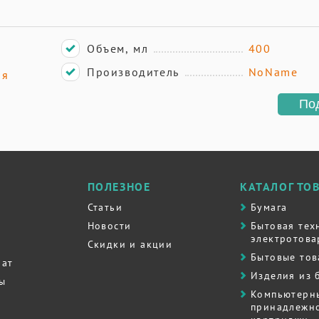
Объем, мл
400
Производитель
NoName
ая
По
ПОЛЕЗНОЕ
КАТАЛОГ ТО
Статьи
Бумага
Новости
Бытовая тех
электротова
Скидки и акции
Бытовые то
рат
Изделия из 
ты
Компьютерн
принадлежно