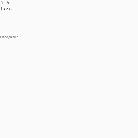
л, а
Цвет:
я продавца.