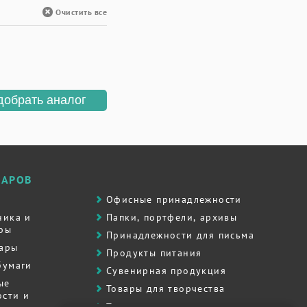
Очистить все
добрать аналог
ВАРОВ
Офисные принадлежности
ника и
Папки, портфели, архивы
ры
Принадлежности для письма
вары
Продукты питания
бумаги
Сувенирная продукция
ые
Товары для творчества
сти и
Товары для школы