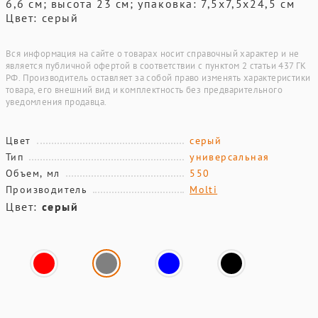
6,6 см; высота 23 см; упаковка: 7,5x7,5x24,5 см
Цвет: серый
Вся информация на сайте о товарах носит справочный характер и не
является публичной офертой в соответствии с пунктом 2 статьи 437 ГК
РФ. Производитель оставляет за собой право изменять характеристики
товара, его внешний вид и комплектность без предварительного
уведомления продавца.
Цвет
серый
Тип
универсальная
Объем, мл
550
Производитель
Molti
Цвет:
серый