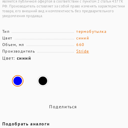
является публичной офертой в соответствии с пунктом 2 статьи 437 ГК
РФ. Производитель оставляет за собой право изменять характеристики
товара, его внешний вид и комплектность без предварительного
уведомления продавца.
Тип
термобутылка
Цвет
синий
Объем, мл
660
Производитель
Stride
Цвет:
синий
Поделиться
Подобрать аналоги