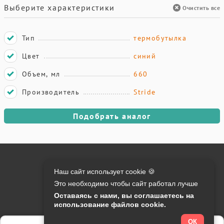
Выберите характеристики
Очистить все
Тип
термобутылка
Цвет
синий
Объем, мл
660
Производитель
Stride
Подобрать аналог
Онлайн оплата на сайте:
Наш сайт использует cookie 🍪
Это необходимо чтобы сайт работал лучше
Контакты:
Оставаясь с нами, вы соглашаетесь на
использование файлов cookie.
info@o-manager.ru
+7 (812) 24-013-24
ОК