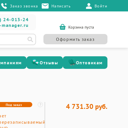
Заказ звонка
Написать
Войти
) 24-013-24
-manager.ru
Корзина пуста
Оформить заказ
омпаниям
Отзывы
Оптовикам
4 731.30 руб.
Под заказ
нет
перезаписываемый