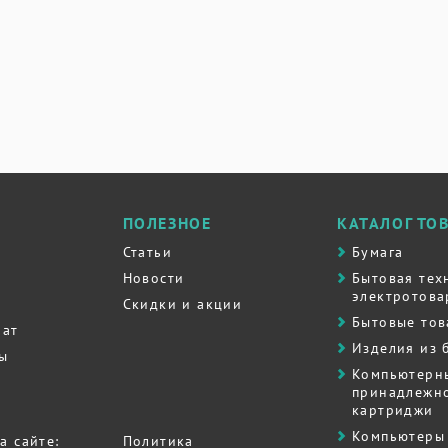
ПОЛЕЗНОЕ
КАТАЛОГ ТО
Статьи
Бумага
Новости
Бытовая тех
электротова
Скидки и акции
Бытовые то
рат
Изделия из 
ты
Компьютерн
принадлежно
картриджи
Компьютеры 
а сайте:
Политика