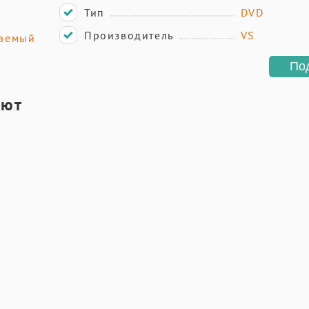
Тип
DVD
Производитель
VS
аемый
По
ают