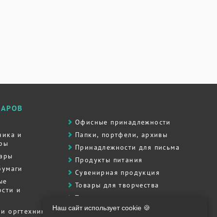
ВАРОВ
Офисные принадлежности
ника и
Папки, портфели, архивы
ры
Принадлежности для письма
вары
Продукты питания
бумаги
Сувенирная продукция
ые
Товары для творчества
сти и
Товары для школы
Наш сайт использует cookie 🍪
Хозяйственные товары
и оргтехника