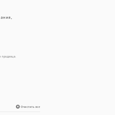
ания,
я продавца.
Очистить все