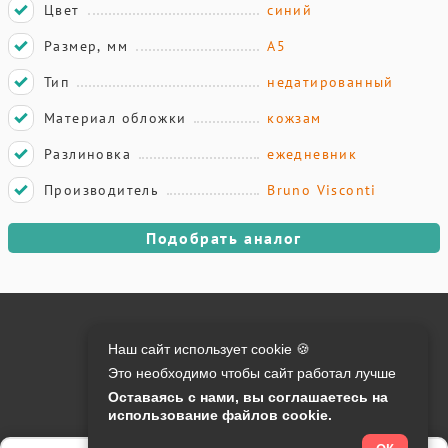
Цвет
синий
Размер, мм
А5
Тип
недатированный
Материал обложки
кожзам
Разлиновка
ежедневник
Производитель
Bruno Visconti
Подобрать аналог
Онлайн оплата на сайте:
Наш сайт использует cookie 🍪
Это необходимо чтобы сайт работал лучше
Контакты:
Оставаясь с нами, вы соглашаетесь на
использование файлов cookie.
info@o-manager.ru
+7 (812) 24-013-24