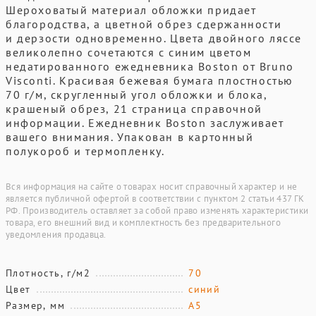
Шероховатый материал обложки придает
благородства, а цветной обрез сдержанности
и дерзости одновременно. Цвета двойного ляссе
великолепно сочетаются с синим цветом
недатированного ежедневника Boston от Bruno
Visconti. Красивая бежевая бумага плостностью
70 г/м, скругленный угол обложки и блока,
крашеный обрез, 21 страница справочной
информации. Ежедневник Boston заслуживает
вашего внимания. Упакован в картонный
полукороб и термопленку.
Вся информация на сайте о товарах носит справочный характер и не
является публичной офертой в соответствии с пунктом 2 статьи 437 ГК
РФ. Производитель оставляет за собой право изменять характеристики
товара, его внешний вид и комплектность без предварительного
уведомления продавца.
Плотность, г/м2
70
Цвет
синий
Размер, мм
А5