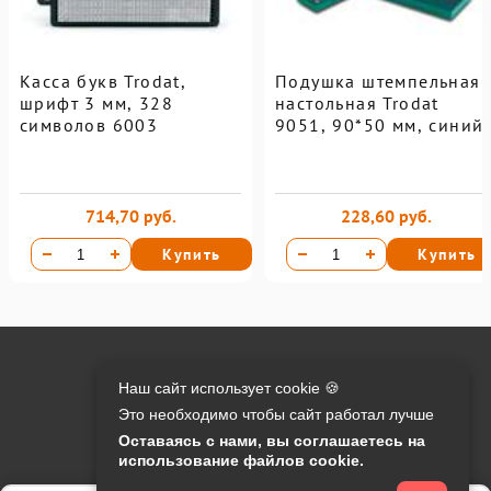
Касса букв Trodat,
Подушка штемпельная
шрифт 3 мм, 328
настольная Trodat
символов 6003
9051, 90*50 мм, синий
714,70 руб.
228,60 руб.
Купить
Купить
Онлайн оплата на сайте:
Наш сайт использует cookie 🍪
Это необходимо чтобы сайт работал лучше
Контакты:
Оставаясь с нами, вы соглашаетесь на
использование файлов cookie.
info@o-manager.ru