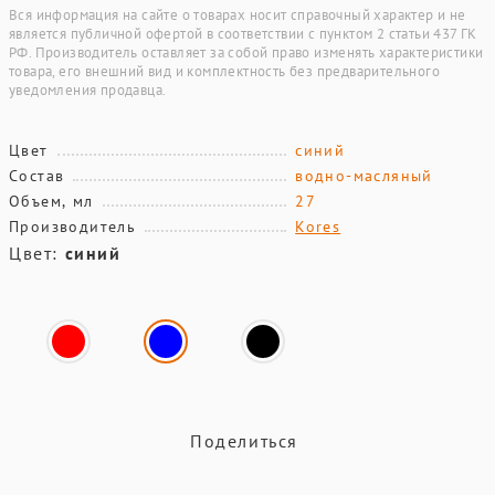
Вся информация на сайте о товарах носит справочный характер и не
является публичной офертой в соответствии с пунктом 2 статьи 437 ГК
РФ. Производитель оставляет за собой право изменять характеристики
товара, его внешний вид и комплектность без предварительного
уведомления продавца.
Цвет
синий
Состав
водно-масляный
Объем, мл
27
Производитель
Kores
Цвет:
синий
Поделиться