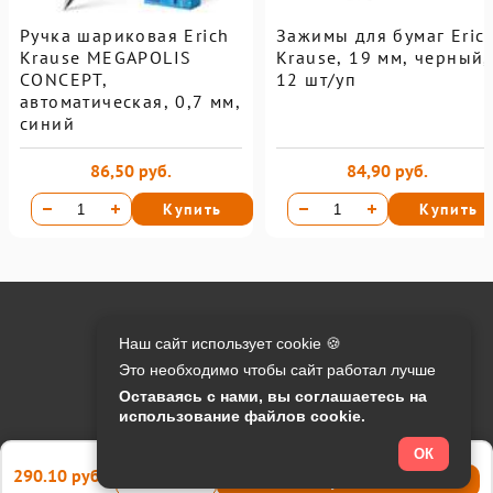
Ручка шариковая Erich
Зажимы для бумаг Eric
Krause MEGAPOLIS
Krause, 19 мм, черный,
CONCEPT,
12 шт/уп
автоматическая, 0,7 мм,
синий
86,50 руб.
84,90 руб.
Купить
Купить
Онлайн оплата на сайте:
Наш сайт использует cookie 🍪
Это необходимо чтобы сайт работал лучше
Контакты:
Оставаясь с нами, вы соглашаетесь на
использование файлов cookie.
info@o-manager.ru
+7 (812) 24-013-24
ОК
290.10 руб.
Купить