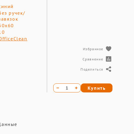
синий
без ручек/
завязок
50х60
10
OfficeClean
Избранное
Сравнение
Поделиться
Купить
 Данные