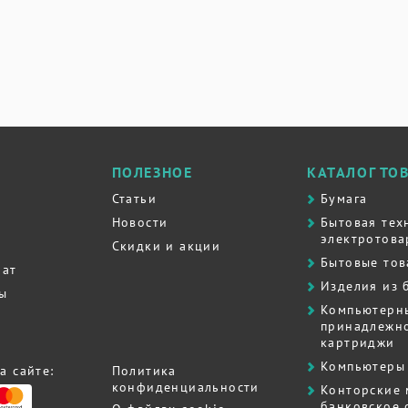
ПОЛЕЗНОЕ
КАТАЛОГ ТО
Статьи
Бумага
Новости
Бытовая тех
электротова
Скидки и акции
Бытовые то
рат
Изделия из 
ты
Компьютерн
принадлежно
картриджи
Компьютеры 
а сайте:
Политика
конфиденциальности
Контоpские
банковское