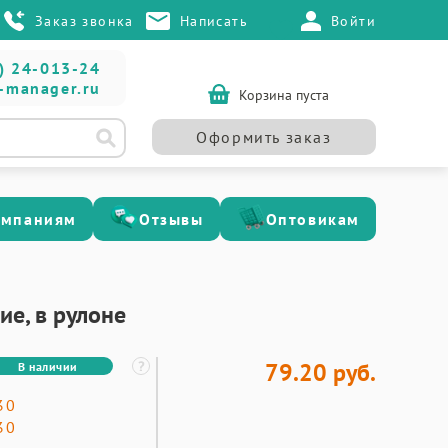
Заказ звонка
Написать
Войти
) 24-013-24
-manager.ru
Корзина пуста
Оформить заказ
омпаниям
Отзывы
Оптовикам
ие, в рулоне
79.20 руб.
В наличии
30
30