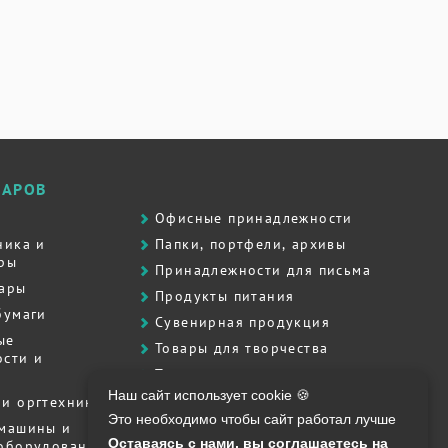
ВАРОВ
Офисные принадлежности
ника и
Папки, портфели, архивы
ры
Принадлежности для письма
вары
Продукты питания
бумаги
Сувенирная продукция
ые
Товары для творчества
сти и
Товары для школы
Наш сайт использует cookie 🍪
Хозяйственные товары
и оргтехника
Это необходимо чтобы сайт работал лучше
Штемпельная продукция
 машины и
Оставаясь с нами, вы соглашаетесь на
 оборудование