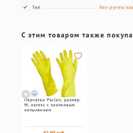
Тип
без ручек/за
С этим товаром также покуп
Перчатки Paclan, размер
M, латекс с хлопковым
напылением
82,90 руб.