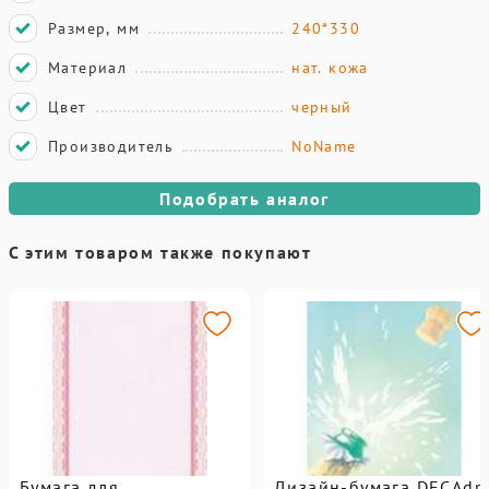
Размер, мм
240*330
Материал
нат. кожа
Цвет
черный
Производитель
NoName
Подобрать аналог
С этим товаром также покупают
Бумага для
Дизайн-бумага DECAdr