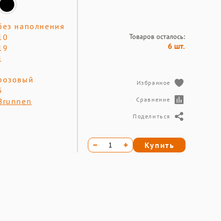
без наполнения
Товаров осталось:
10
6 шт.
19
1
розовый
Избранное
5
Сравнение
Brunnen
Поделиться
Купить