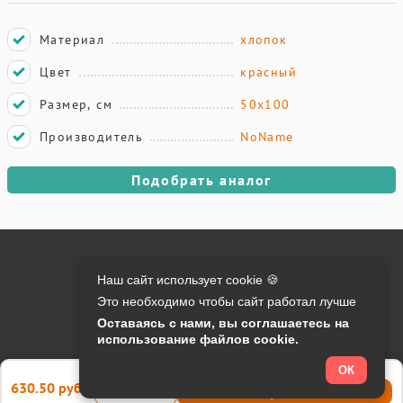
Материал
хлопок
Цвет
красный
Размер, см
50х100
Производитель
NoName
Подобрать аналог
Онлайн оплата на сайте:
Наш сайт использует cookie 🍪
Это необходимо чтобы сайт работал лучше
Контакты:
Оставаясь с нами, вы соглашаетесь на
использование файлов cookie.
info@o-manager.ru
+7 (812) 24-013-24
ОК
630.50 руб.
Купить