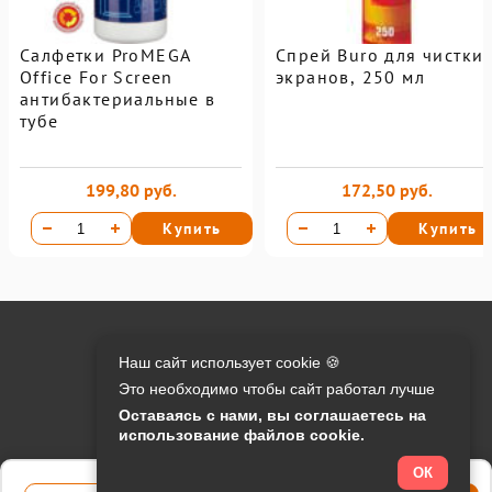
Салфетки ProMEGA
Спрей Buro для чистки
Office For Screen
экранов, 250 мл
антибактериальные в
тубе
199,80 руб.
172,50 руб.
Купить
Купить
Онлайн оплата на сайте:
Наш сайт использует cookie 🍪
Это необходимо чтобы сайт работал лучше
Контакты:
Оставаясь с нами, вы соглашаетесь на
использование файлов cookie.
info@o-manager.ru
+7 (812) 24-013-24
ОК