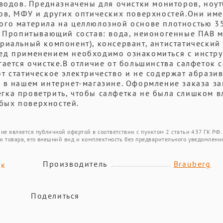
зводов. Предназначены для очистки мониторов, ноут
ов, МФУ и других оптических поверхностей.Они им
ого материла на целлюлозной основе плотностью 35
. Пропитывающий состав: вода, неионогенные ПАВ м
риальный компонент), консервант, антистатический
ед применением необходимо ознакомиться с инстр
гается очистке.В отличие от большинства салфеток 
т статическое электричество и не содержат абрази
 в нашем интернет-магазине. Оформление заказа за
гка проветрить, чтобы салфетка не была слишком в
бых поверхностей.
не является публичной офертой в соответствии с пунктом 2 статьи 437 ГК РФ.
и товара, его внешний вид и комплектность без предварительного уведомлени
Производитель
Brauberg
ик
Поделиться