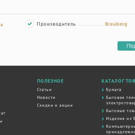
Производитель
Brauberg
ик
По
ПОЛЕЗНОЕ
КАТАЛОГ ТО
Статьи
Бумага
Новости
Бытовая тех
электротова
Скидки и акции
Бытовые то
рат
Изделия из 
ты
Компьютерн
принадлежно