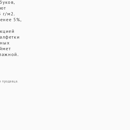
буков,
еют
 г/м2.
енее 5%,
укцией
салфетки
вных
ймет
лажной.
я продавца.