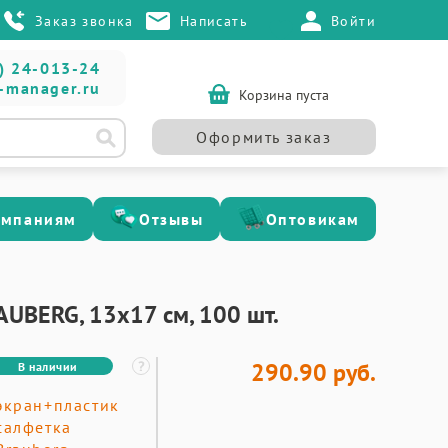
Заказ звонка
Написать
Войти
) 24-013-24
-manager.ru
Корзина пуста
Оформить заказ
омпаниям
Отзывы
Оптовикам
BERG, 13x17 см, 100 шт.
290.90 руб.
В наличии
экран+пластик
салфетка