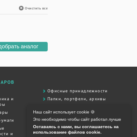
Очистить все
добрать аналог
ВАРОВ
Офисные принадлежности
ника и
Папки, портфели, архивы
ры
Принадлежности для письма
вары
Наш сайт использует cookie 🍪
Продукты питания
Это необходимо чтобы сайт работал лучше
бумаги
Сувенирная продукция
Оставаясь с нами, вы соглашаетесь на
ые
Товары для творчества
использование файлов cookie.
сти и