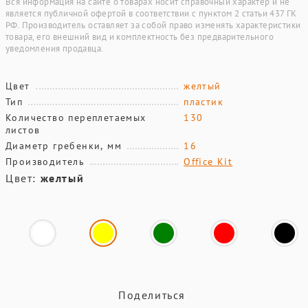
Вся информация на сайте о товарах носит справочный характер и не
является публичной офертой в соответствии с пунктом 2 статьи 437 ГК
РФ. Производитель оставляет за собой право изменять характеристики
товара, его внешний вид и комплектность без предварительного
уведомления продавца.
Цвет
желтый
Тип
пластик
Количество переплетаемых
130
листов
Диаметр гребенки, мм
16
Производитель
Office Kit
Цвет:
желтый
Поделиться