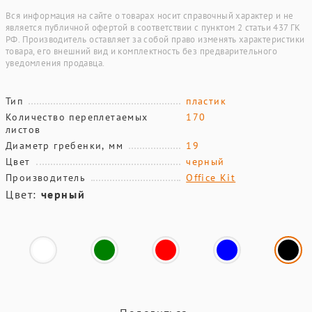
Вся информация на сайте о товарах носит справочный характер и не
является публичной офертой в соответствии с пунктом 2 статьи 437 ГК
РФ. Производитель оставляет за собой право изменять характеристики
товара, его внешний вид и комплектность без предварительного
уведомления продавца.
Тип
пластик
Количество переплетаемых
170
листов
Диаметр гребенки, мм
19
Цвет
черный
Производитель
Office Kit
Цвет:
черный