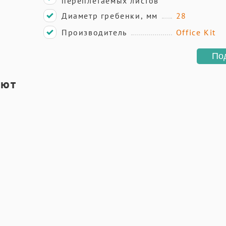
переплетаемых листов
Диаметр гребенки, мм
28
Производитель
Office Kit
По
ают