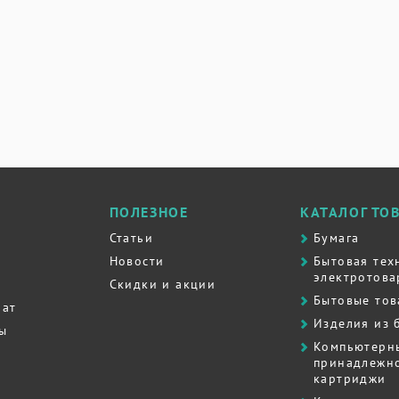
ПОЛЕЗНОЕ
КАТАЛОГ ТО
Статьи
Бумага
Новости
Бытовая тех
электротова
Скидки и акции
Бытовые то
рат
Изделия из 
ты
Компьютерн
принадлежно
картриджи