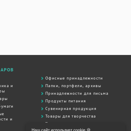
ВАРОВ
Офисные принадлежности
ника и
Папки, портфели, архивы
ры
Принадлежности для письма
вары
Продукты питания
бумаги
Сувенирная продукция
ые
Товары для творчества
сти и
Товары для школы
Наш сайт использует cookie 🍪