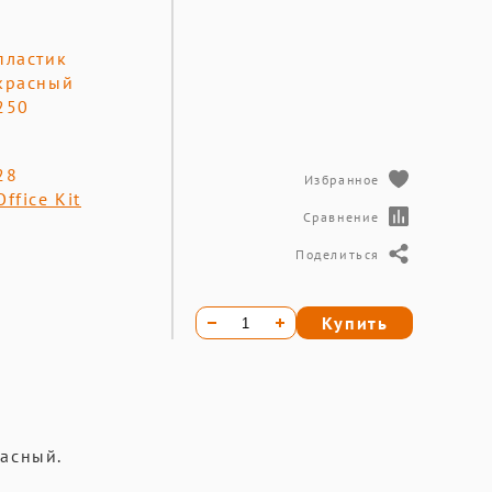
пластик
красный
250
28
Избранное
Office Kit
Сравнение
Поделиться
Купить
расный.