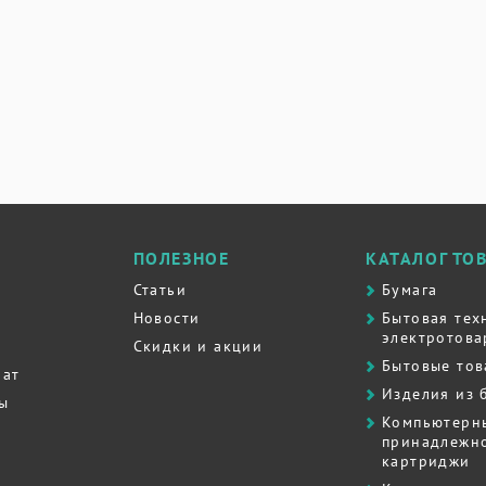
ПОЛЕЗНОЕ
КАТАЛОГ ТО
Статьи
Бумага
Новости
Бытовая тех
электротова
Скидки и акции
Бытовые то
рат
Изделия из 
ты
Компьютерн
принадлежно
картриджи