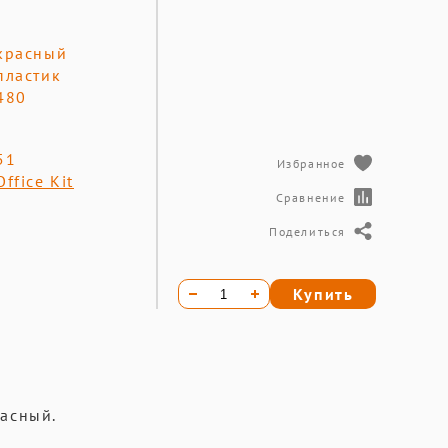
красный
пластик
480
51
Избранное
Office Kit
Сравнение
Поделиться
Купить
расный.