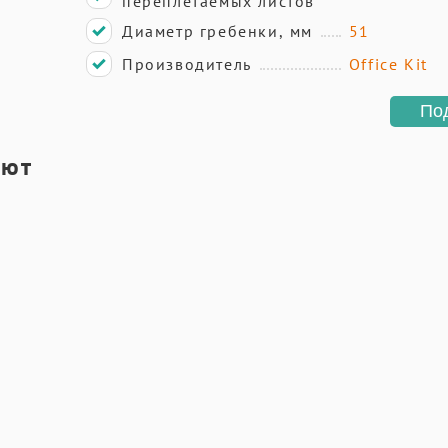
переплетаемых листов
Диаметр гребенки, мм
51
Производитель
Office Kit
По
ают