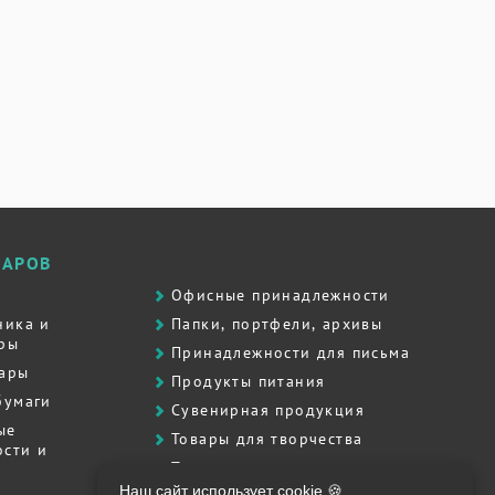
ВАРОВ
Офисные принадлежности
ника и
Папки, портфели, архивы
ры
Принадлежности для письма
вары
Продукты питания
бумаги
Сувенирная продукция
ые
Товары для творчества
сти и
Товары для школы
Наш сайт использует cookie 🍪