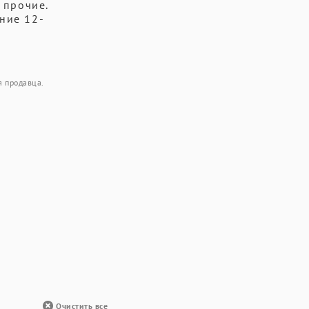
 прочие.
ение 12-
я продавца.
Очистить все