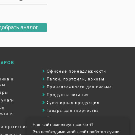
добрать аналог
ВАРОВ
Офисные принадлежности
ника и
Папки, портфели, архивы
ры
Принадлежности для письма
вары
Продукты питания
бумаги
Сувенирная продукция
ые
Товары для творчества
сти и
Товары для школы
Наш сайт использует cookie 🍪
Хозяйственные товары
и оргтехника
Это необходимо чтобы сайт работал лучше
Штемпельная продукция
 машины и