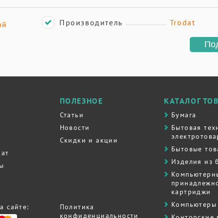
Производитель
Trodat
ый
По
ПОЛЕЗНОЕ
КАТАЛОГ ТО
Статьи
Бумага
Новости
Бытовая тех
электротова
Скидки и акции
Бытовые то
рат
Изделия из 
ты
Компьютерн
принадлежно
картриджи
Компьютеры 
а сайте:
Политика
конфиденциальности
Контоpские