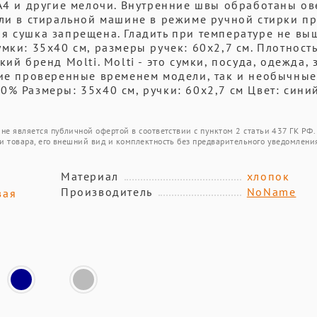
 А4 и другие мелочи. Внутренние швы обработаны о
или в стиральной машине в режиме ручной стирки п
я сушка запрещена. Гладить при температуре не вы
мки: 35х40 см, размеры ручек: 60х2,7 см. Плотность
ий бренд Molti. Molti - это сумки, посуда, одежда, 
кие проверенные временем модели, так и необычные
0% Размеры: 35х40 см, ручки: 60х2,7 см Цвет: сини
не является публичной офертой в соответствии с пунктом 2 статьи 437 ГК РФ.
и товара, его внешний вид и комплектность без предварительного уведомлени
Материал
хлопок
Производитель
NoName
вая