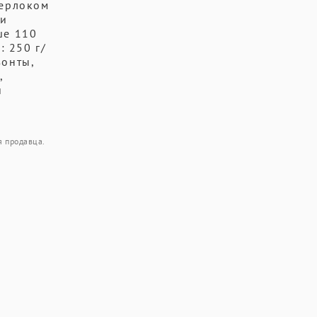
верлоком
ри
ше 110
: 250 г/
зонты,
,
й
я продавца.