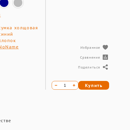
1
сумка холщовая
синий
хлопок
NoName
Избранное
Сравнение
Поделиться
Купить
естве