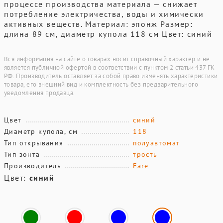
процессе производства материала — снижает
потребление электричества, воды и химически
активных веществ. Материал: эпонж Размер:
длина 89 см, диаметр купола 118 см Цвет: синий
Вся информация на сайте о товарах носит справочный характер и не
является публичной офертой в соответствии с пунктом 2 статьи 437 ГК
РФ. Производитель оставляет за собой право изменять характеристики
товара, его внешний вид и комплектность без предварительного
уведомления продавца.
Цвет
синий
Диаметр купола, см
118
Тип открывания
полуавтомат
Тип зонта
трость
Производитель
Fare
Цвет:
синий