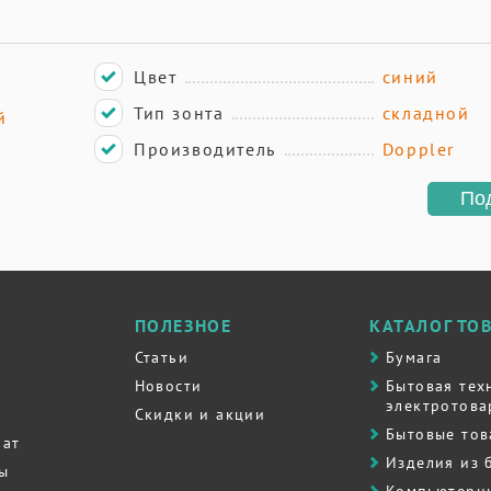
Цвет
синий
Тип зонта
складной
й
Производитель
Doppler
По
ПОЛЕЗНОЕ
КАТАЛОГ ТО
Статьи
Бумага
Новости
Бытовая тех
электротова
Скидки и акции
Бытовые то
рат
Изделия из 
ты
Компьютерн