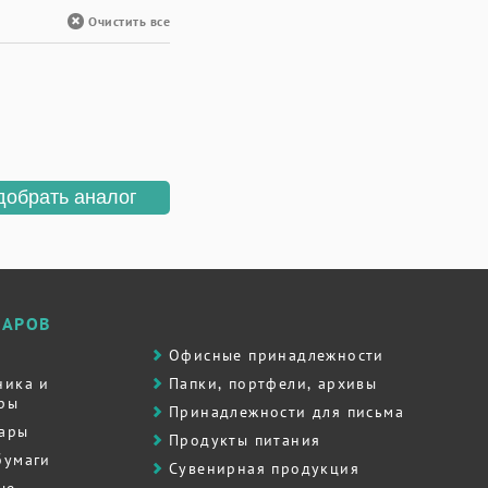
Очистить все
добрать аналог
ВАРОВ
Офисные принадлежности
ника и
Папки, портфели, архивы
ры
Принадлежности для письма
вары
Продукты питания
бумаги
Сувенирная продукция
ые