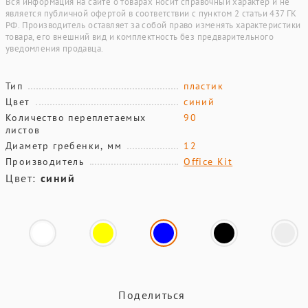
Вся информация на сайте о товарах носит справочный характер и не
является публичной офертой в соответствии с пунктом 2 статьи 437 ГК
РФ. Производитель оставляет за собой право изменять характеристики
товара, его внешний вид и комплектность без предварительного
уведомления продавца.
Тип
пластик
Цвет
синий
Количество переплетаемых
90
листов
Диаметр гребенки, мм
12
Производитель
Office Kit
Цвет:
синий
Поделиться